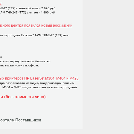
а!
47 (47X) с заменой чипа - 2 670 руб.
M THM247 (47X) с чипом - 4 800 руб.
исного центра появился новый российский
ые картриджи Катюша* APM THM247 (47X) или
ки
техники перед ремонтом бесплатно.
ну, указанному в профиле.
ых принтеров НР LaserJet M304, M404 и M428
тра разработали методику модернизации линейки
4, M404 и M428 под использование в них картриджей
и (без стоимости чипа):