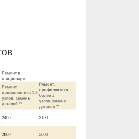
тов
Ремонт в
стационаре
Ремонт,
Ремонт,
профилактика
профилактика 1-2
более 3
узлов, замена
узлов,замена
деталей **
деталей **
2400
3100
2800
3500