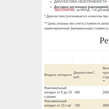
ДИАГНОСТИКА НЕИСПРАВНОСТИ 
Доставка оргтехники (картриджей)
БЕСПЛАТНО
, за МКАД – по догово
* Диагностика (оплачивается клиентом при
** Цены указаны без учета стоимости запас
ориентировочная (минимальная) стоимость
Ре
Мел
Диагностика*,
про
Модель аппарата
руб.
отд
**
Факсимильный
аппарат от 5 до 23
400
240
стр/мин
Факсимильный
аппарат от 23 стр/
700
290