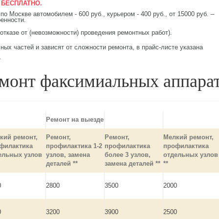
-
БЕСПЛАТНО.
по Москве автомобилем - 600 руб., курьером - 400 руб., от 15000 руб. –
ренности.
 отказе от (невозможности) проведения ремонтных работ).
ных частей и зависят от сложности ремонта, в прайс-листе указана
.
монт факсимиальных аппара
Ремонт на выезде
кий ремонт,
Ремонт,
Ремонт,
Мелкий ремонт,
филактика
профилактика 1-2
профилактика
профилактика
ельных узлов
узлов, замена
более 3 узлов,
отдельных узлов
деталей **
замена деталей **
**
0
2800
3500
2000
0
3200
3900
2500