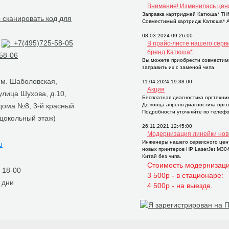
Внимание! Изменилась цен
Заправка картриджей Катюша* THM2
Совместимый картридж Катюша* AP
08.03.2024 09:26:00
+7(495)725-58-05
В прайс-листе нашего серв
бренд Катюша*.
58-06
Вы можете приобрести совместим
заправить их с заменой чипа.
, м. Шаболовская,
11.04.2024 19:38:00
Акция
 улица Шухова, д.10,
Бесплатная диагностика оргтехни
 дома №8, 3-й красный
До конца апреля диагностика орг
Подробности уточняйте по телефо
 цокольный этаж)
26.11.2021 12:45:00
Модернизация линейки нов
Инженеры нашего сервисного цен
u
новых принтеров НР LaserJet M30
Китай без чипа.
Стоимость модернизаци
о 18-00
3 500р - в стационаре:
 дни
4 500р - на выезде.