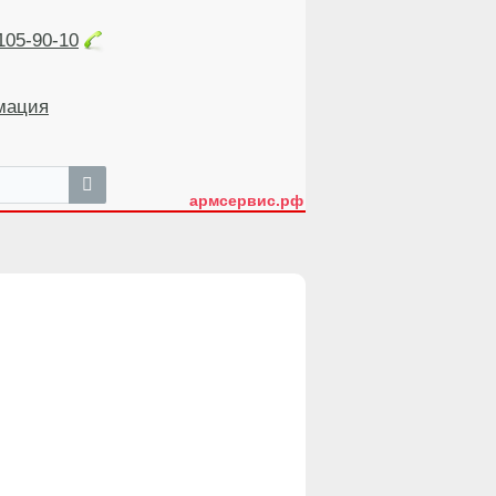
105-90-10
мация
армсервис.рф