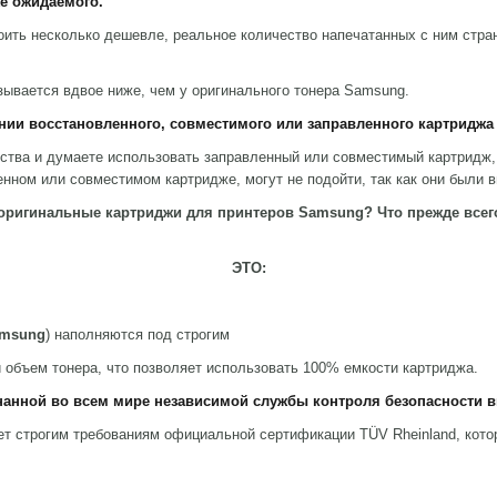
е ожидаемого.
оить несколько дешевле, реальное количество напечатанных с ним стран
зывается вдвое ниже, чем у оригинального тонера Samsung.
ии восстановленного, совместимого или заправленного картриджа
ства и думаете использовать заправленный или совместимый картридж,
енном или совместимом картридже, могут не подойти, так как они были 
оригинальные картриджи для принтеров
Samsung? Что прежде всег
ЭТО
:
amsung
) наполняются под строгим
 объем тонера, что позволяет использовать 100% емкости картриджа.
нанной во всем мире
независимой службы контроля безопасности 
т строгим требованиям официальной сертификации TÜV Rheinland, котор