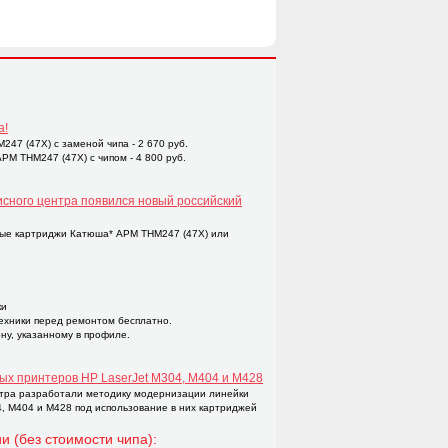
а!
47 (47X) с заменой чипа - 2 670 руб.
M THM247 (47X) с чипом - 4 800 руб.
исного центра появился новый российский
ые картриджи Катюша* APM THM247 (47X) или
ки
техники перед ремонтом бесплатно.
ну, указанному в профиле.
ых принтеров НР LaserJet M304, M404 и M428
тра разработали методику модернизации линейки
4, M404 и M428 под использование в них картриджей
и (без стоимости чипа):