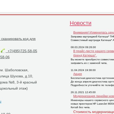
Новости
Внимание! Изменилась цен
Заправка картриджей Катюша* THM2
Совместимый картридж Катюша* AP
08.03.2024 09:26:00
+7(495)725-58-05
В прайс-листе нашего серв
бренд Катюша*.
58-06
Вы можете приобрести совместим
заправить их с заменой чипа.
, м. Шаболовская,
11.04.2024 19:38:00
Акция
 улица Шухова, д.10,
Бесплатная диагностика оргтехни
 дома №8, 3-й красный
До конца апреля диагностика орг
Подробности уточняйте по телефо
 цокольный этаж)
26.11.2021 12:45:00
Модернизация линейки нов
Инженеры нашего сервисного цен
u
новых принтеров НР LaserJet M30
Китай без чипа.
Стоимость модернизаци