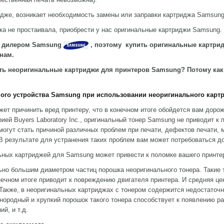
ридже, возникает необходимость замены или заправки картриджа Samsung
ка не простаивала, приобрести у нас оригинальные картриджи Samsung.
м дилером
Samsung
,
поэтому купить оригинальные картри
нам.
ть неоригинальные картриджи для принтеров
Samsung? Потому как 
ого устройства
Samsung
при использовании неоригинального карт
ет причинить вред принтеру, что в конечном итоге обойдется вам доро
ей Buyers Laboratory Inc., оригинальный тонер Samsung не приводит к
могут стать причиной различных проблем при печати, дефектов печати, 
 В результате для устранения таких проблем вам может потребоваться д
ьных картриджей для Samsung может привести к поломке вашего принт
льно большим диаметром частиц порошка неоригинального тонера. Такие
онечном итоге приводит к повреждению двигателя принтера. И средняя цен
Также, в неоригинальных картриджах с тонером содержится недостаточн
нородный и хрупкий порошок такого тонера способствует к появлению р
й, и т.д.