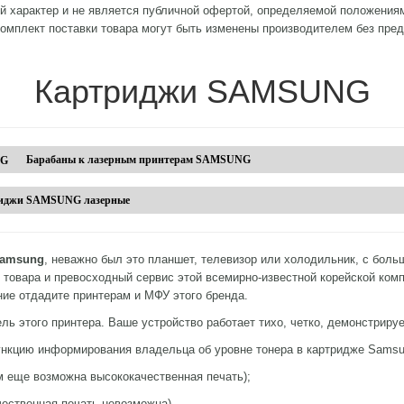
й характер и не является публичной офертой, определяемой положениям
комплект поставки товара могут быть изменены производителем без пре
Картриджи SAMSUNG
Барабаны к лазерным принтерам SAMSUNG
иджи SAMSUNG лазерные
Samsung
, неважно был это планшет, телевизор или холодильник, с боль
 товара и превосходный сервис этой всемирно-известной корейской комп
ние отдадите принтерам и МФУ этого бренда.
ель этого принтера. Ваше устройство работает тихо, четко, демонстриру
кцию информирования владельца об уровне тонера в картридже Samsu
м еще возможна высококачественная печать);
чественная печать невозможна).