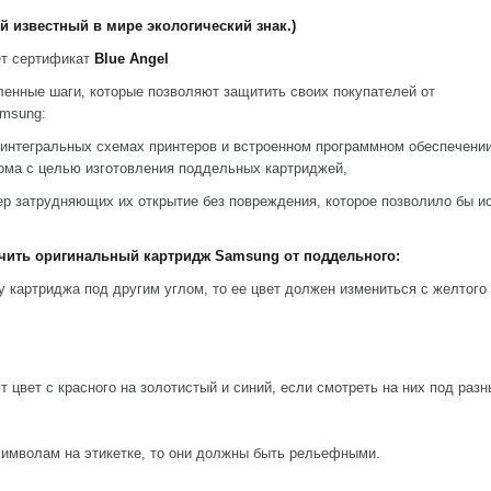
ый известный в мире
экологический знак.)
 сертификат
Blue Angel
енные шаги, которые позволяют защитить своих покупателей от
msung:
 интегральных схемах принтеров и встроенном программном обеспечени
ома с целью изготовления поддельных картриджей,
ер затрудняющих их открытие без повреждения, которое позволило бы и
чить оригинальный картридж Samsung от поддельного:
ртриджа под другим углом,
то ее цвет должен измениться с желтого
ет с красного на
золотистый и синий, если смотреть на них под раз
м на этикетке, то они должны быть рельефными.