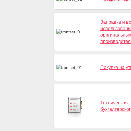
Заправка и в
использовани
оригинальны
производител
Покупка на у
Техническая э
бухгалтерског