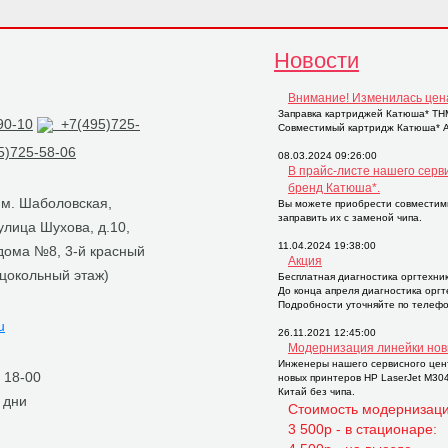
Новости
Внимание! Изменилась цен
Заправка картриджей Катюша* THM2
90-10
+7(495)725-
Совместимый картридж Катюша* AP
)725-58-06
08.03.2024 09:26:00
В прайс-листе нашего серв
бренд Катюша*.
, м. Шаболовская,
Вы можете приобрести совместим
заправить их с заменой чипа.
 улица Шухова, д.10,
11.04.2024 19:38:00
 дома №8, 3-й красный
Акция
 цокольный этаж)
Бесплатная диагностика оргтехни
До конца апреля диагностика орг
Подробности уточняйте по телефо
u
26.11.2021 12:45:00
Модернизация линейки нов
Инженеры нашего сервисного цен
о 18-00
новых принтеров НР LaserJet M30
Китай без чипа.
 дни
Стоимость модернизаци
3 500р - в стационаре: