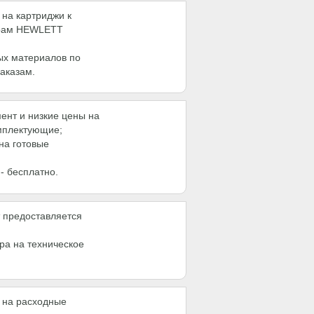
 на картриджи к
рам HEWLETT
ых материалов по
аказам.
ент и низкие цены на
мплектующие;
на готовые
 - бесплатно.
т предоставляется
ра на техническое
а на расходные