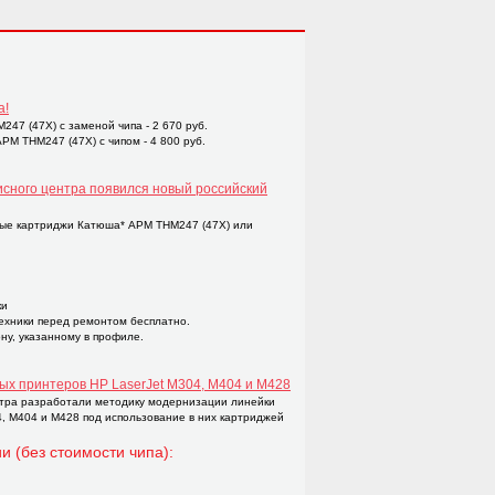
а!
47 (47X) с заменой чипа - 2 670 руб.
M THM247 (47X) с чипом - 4 800 руб.
исного центра появился новый российский
ые картриджи Катюша* APM THM247 (47X) или
ки
техники перед ремонтом бесплатно.
ну, указанному в профиле.
ых принтеров НР LaserJet M304, M404 и M428
тра разработали методику модернизации линейки
4, M404 и M428 под использование в них картриджей
и (без стоимости чипа):