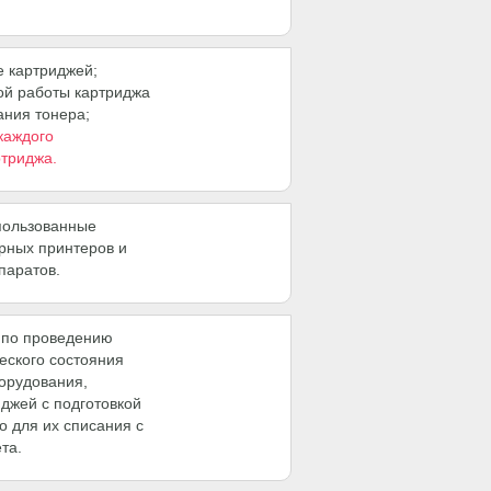
 картриджей;
ой работы картриджа
ания тонера;
 каждого
ртриджа.
пользованные
ерных принтеров и
паратов.
 по проведению
еского состояния
орудования,
иджей с подготовкой
о для их списания с
та.