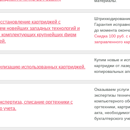
материалы.
Штрихкодирование
осстановление картриджей с
Гарантия исправн
ем новейших западных технологий и
до момента оконч
х комплектующих крупнейших фирм
Скидка 100 руб. с
ей.
заправленного ка
Купим новые и ис
картриджи от лаз
тилизацию использованных картриджей.
копировальных ап
Оказываем услуги
экспертизы технич
компьютерного об
кспертиза, списание оргтехники с
оргтехники, картр
о учета.
акта, необходимог
бухгалтерского уче