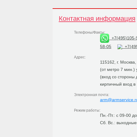
Контактная информация
Телефоны/Факсы:
+7(495)105-
58-05
+7(495
Адрес:
115162, г. Москва
(от метро 7 мин.)
(вход со стороны
кирпичный вход в
Электронная почта:
arm@armservice.r
Режим работы:
Пн.-Пт.: с 09-00 д
Сб. Вс.: выходные