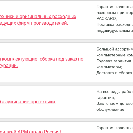
Гарантия качества
лазерным принте
ехники и оригинальных расходных
PACKARD;
едущих фирм производителей.
Поставка расходн
индивидуальным з
Большой ассортим
компьютерные ко
 комплектующие, сборка под заказ по
Годовая гарантия 
урации.
компьютеры;
Доставка и сборка
На все виды рабо
гарантия;
обслуживание оргтехники.
Заключаем догово
обслуживание.
Гарантия качеств
риджей АРМ (пр-во Россия).