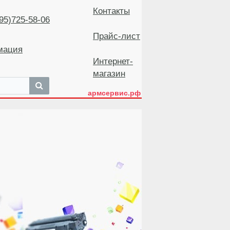
Контакты
5)725-58-06
Прайс-лист
мация
Интернет-
магазин
армсервис.рф