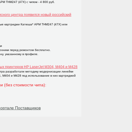
M THM247 (47X) с чипом - 4 800 руб.
исного центра появился новый российский
ые картриджи Катюша* APM THM247 (47X) или
ки
техники перед ремонтом бесплатно.
ну, указанному в профиле.
ых принтеров НР LaserJet M304, M404 и M428
тра разработали методику модернизации линейки
4, M404 и M428 под использование в них картриджей
и (без стоимости чипа):