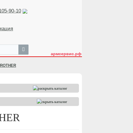
105-90-10
мация
армсервис.рф
 BROTHER
THER