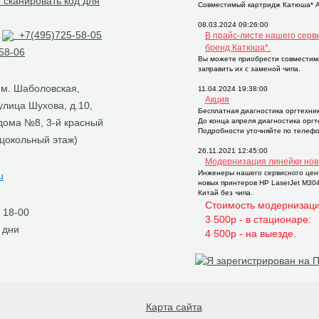
Совместимый картридж Катюша* AP
08.03.2024 09:26:00
+7(495)725-58-05
В прайс-листе нашего серв
бренд Катюша*.
58-06
Вы можете приобрести совместим
заправить их с заменой чипа.
, м. Шаболовская,
11.04.2024 19:38:00
Акция
 улица Шухова, д.10,
Бесплатная диагностика оргтехни
 дома №8, 3-й красный
До конца апреля диагностика орг
Подробности уточняйте по телефо
 цокольный этаж)
26.11.2021 12:45:00
Модернизация линейки нов
Инженеры нашего сервисного цен
u
новых принтеров НР LaserJet M30
Китай без чипа.
Стоимость модернизаци
о 18-00
3 500р - в стационаре:
 дни
4 500р - на выезде.
Карта сайта