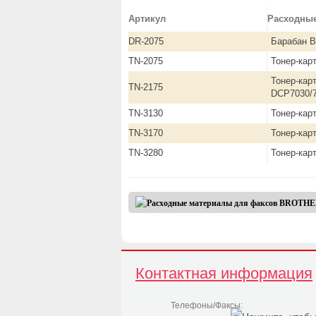
Артикул
Расходны
DR-2075
Барабан B
TN-2075
Тонер-кар
Тонер-кар
TN-2175
DCP7030/
TN-3130
Тонер-кар
TN-3170
Тонер-кар
TN-3280
Тонер-ка
Контактная информация
Телефоны/Факсы: