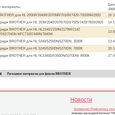
Цена
е материалы
3000
ROTHER для HL 2030R/2040R/2070NR/7010R/7420 /7820NR/2920
16 1
тридж BROTHER для HL 2030/2040/2070/7010/7025/7420/7820/2920
14 1
тридж BROTHER для HL HL2140/2150N/2170W/2142
13 8
7032/7045N MFC73207440N/7840W
тридж BROTHER для HL 5240/5250DN/5270DN, 3500К
13 4
тридж BROTHER для HL 5240/5250DN/5270DN, 7000К
20 1
ртридж BROTHER для HL HL5340D/5350DN/5370DW, 8000K
27 0
Расходные материалы для факсов BROTHER
Новости
Внимание! Изменилась цен
Заправка картриджей Катюша* THM2