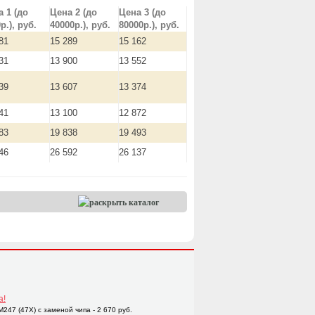
 1 (до
Цена 2 (до
Цена 3 (до
р.), руб.
40000р.), руб.
80000р.), руб.
81
15 289
15 162
31
13 900
13 552
39
13 607
13 374
41
13 100
12 872
83
19 838
19 493
46
26 592
26 137
а!
47 (47X) с заменой чипа - 2 670 руб.