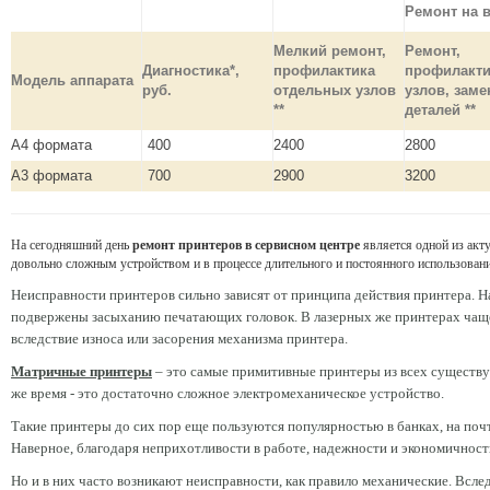
Ремонт на 
Мелкий ремонт,
Ремонт,
Диагностика*,
профилактика
профилакти
Модель аппарата
руб.
отдельных узлов
узлов, заме
**
деталей **
А4 формата
400
2400
2800
A3 формата
700
2900
3200
На сегодняшний день
ремонт принтеров
в сервисном центре
является одной из акту
довольно сложным устройством и в процессе длительного и постоянного использовани
Неисправности принтеров сильно зависят от принципа действия принтера. Н
подвержены засыханию печатающих головок. В лазерных же принтерах чаще
вследствие износа или засорения механизма принтера.
Матричные принтеры
– это самые примитивные принтеры из всех существ
же время - это достаточно сложное электромеханическое устройство.
Такие принтеры до сих пор еще пользуются популярностью в банках, на почте
Наверное, благодаря неприхотливости в работе, надежности и экономичност
Но и в них часто возникают неисправности, как правило механические. Всле