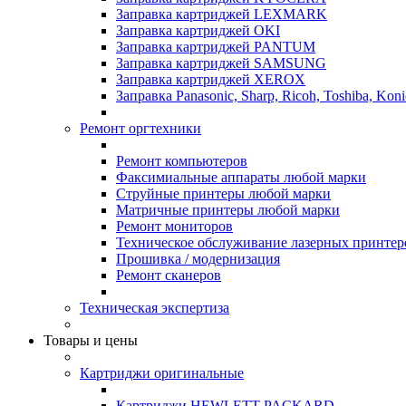
Заправка картриджей LEXMARK
Заправка картриджей OKI
Заправка картриджей PANTUM
Заправка картриджей SAMSUNG
Заправка картриджей XEROX
Заправка Panasonic, Sharp, Ricoh, Toshiba, Koni
Ремонт оргтехники
Ремонт компьютеров
Факсимиальные аппараты любой марки
Струйные принтеры любой марки
Матричные принтеры любой марки
Ремонт мониторов
Техническое обслуживание лазерных принтер
Прошивка / модернизация
Ремонт сканеров
Техническая экспертиза
Товары и цены
Картриджи оригинальные
Картриджи HEWLETT PACKARD