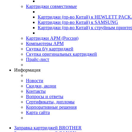
Картриджи совместимые
Картриджи (пр-во Китай) к HEWLETT PAC
Картриджи (пр-во Китай) к SAMSUNG
Картриджи (пр-во Китай) к струйным при
Картриджи АРМ (Россия)
Компьютеры АРМ
Скупка б/у картриджей
Скупка оригинальных картриджей
Прайс-лист
Информация
Новости
Скидки, акции
Контакты
Вопросы и ответы
Сертификаты, дипломы
Корпоративные решения
Карта сайта
Заправка картриджей BROTHER