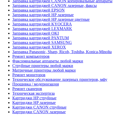
Заправка картриджей CANON копировальные аппараты
Заправка картриджей CANON лазерные, факсы
Заправка картриджей EPSON
Заправка картриджей HP лазерные
Заправка картриджей HP лазерные цветные
Заправка картриджей KYOCERA
Заправка картриджей LEXMARK
Заправка картриджей OKI
Заправка картриджей PANTUM
Заправка картриджей SAMSUNG
Заправка картриджей XEROX
Заправка Panasonic, Sharp, Ricoh, Toshiba, Konica-Minolta
Ремонт компьютеров
Факсимиальные аппараты любой марки
Струйные принтеры любой марки
Матричные принтеры любой марки
Ремонт мониторов
Техническое обслуживание лазерных принтеров, мфу
Прошивка / модернизация
Ремонт сканеров
Техническая экспертиза
Картриджи HP струйные
Картриджи HP лазерные
Картриджи CANON струйные
Картриджи CANON лазерные