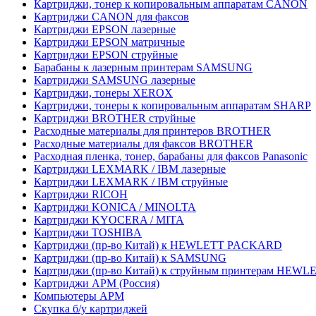
Картриджи, тонер к копировальным аппаратам CANON
Картриджи CANON для факсов
Картриджи EPSON лазерные
Картриджи EPSON матричные
Картриджи EPSON струйные
Барабаны к лазерным принтерам SAMSUNG
Картриджи SAMSUNG лазерные
Картриджи, тонеры XEROX
Картриджи, тонеры к копировальным аппаратам SHARP
Картриджи BROTHER струйные
Расходные материалы для принтеров BROTHER
Расходные материалы для факсов BROTHER
Расходная пленка, тонер, барабаны для факсов Panasonic
Картриджи LEXMARK / IBM лазерные
Картриджи LEXMARK / IBM струйные
Картриджи RICOH
Картриджи KONICA / MINOLTA
Картриджи KYOCERA / MITA
Картриджи TOSHIBA
Картриджи (пр-во Китай) к HEWLETT PACKARD
Картриджи (пр-во Китай) к SAMSUNG
Картриджи (пр-во Китай) к струйным принтерам HE
Картриджи АРМ (Россия)
Компьютеры АРМ
Скупка б/у картриджей