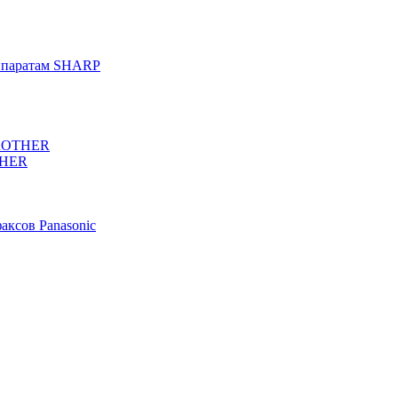
аппаратам SHARP
BROTHER
THER
факсов Panasonic