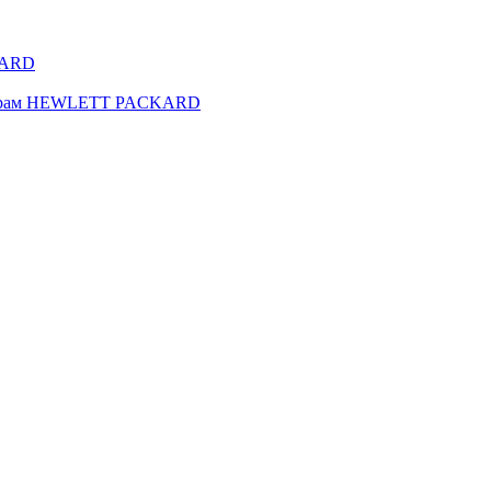
KARD
нтерам HEWLETT PACKARD